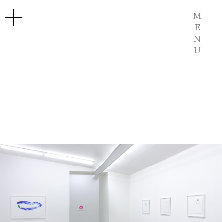
M
E
N
U
Galerie Richard
« Série Gallo-Romain ∀1 »