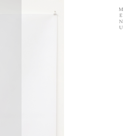
M
E
N
U