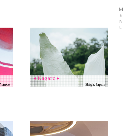
M
E
N
U
« Nagare »
France
Shiga, Japan