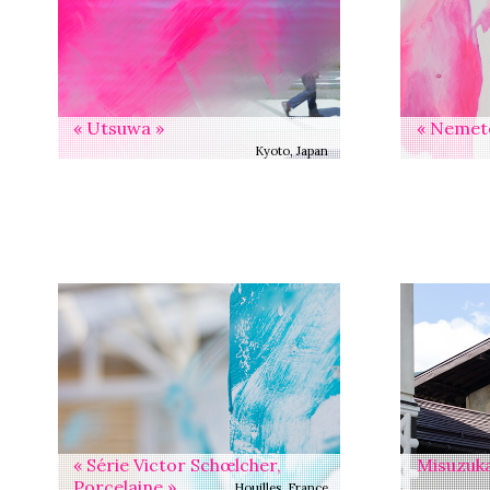
« Utsuwa »
« Nemet
Kyoto, Japan
« Série Victor Schœlcher,
Misuzuk
Porcelaine »
Houilles, France