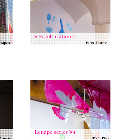
« Acculturation »
 Japan
Paris, France
Lenape series ∀4
France
NYC, USA