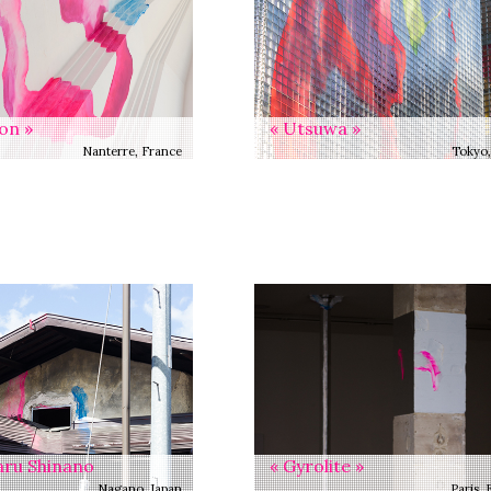
« Utsuwa »
on »
Tokyo,
Nanterre, France
aru Shinano
« Gyrolite »
Nagano, Japan
Paris, 