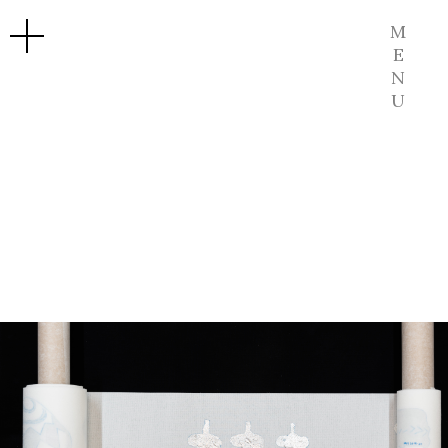
M
E
N
U